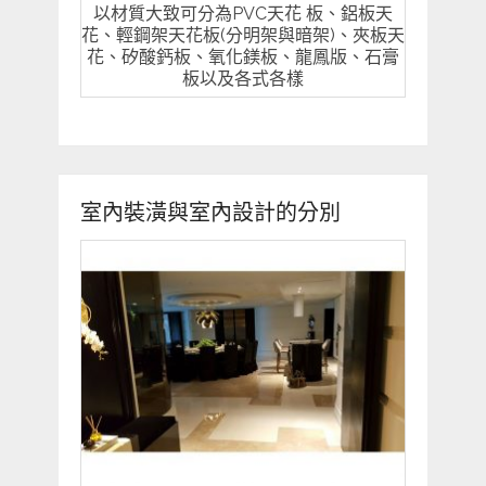
以材質大致可分為PVC天花 板、鋁板天
花、輕鋼架天花板(分明架與暗架)、夾板天
花、矽酸鈣板、氧化鎂板、龍鳳版、石膏
板以及各式各樣
室內裝潢與室內設計的分別