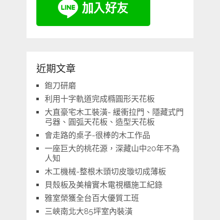
近期文章
鉋刀研磨
利用十字軌道完成橢圓形天花板
大直豪宅木工裝潢- 緩衝拉門、隱藏式門
弓器、圓弧天花板、造型天花板
會走路的桌子-很棒的木工作品
一座巨大的桃花源，深藏山中20年不為
人知
木工機械-整根木頭切皮璇切成薄板
貝殼板及美檜實木電視櫃施工紀錄
雅室榮獲全台百大優質工班
三峽南北大85坪室內裝潢