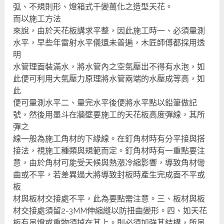
弧、不規則形、燈箱式千變萬化之造型天花。
而以施工方法
來說，由於天花板講求平整，因此施工時一、必須量測
水平，早些年雷射水平儀還未普遍，木匠師傅都採用透
明
水管理面裝滿水，將水管內之空氣壓出不得有水泡，如
此便可利用大氣壓力原理將水管兩端的水壓成等高，如
此
便可量測水平二、量完水平後便將水平點以鉛筆做記
號，然後用墨斗在牆壁要施工的天花板高度彈線，其所
彈之
線一般為施工角材的下緣線。在釘角材時有分平接與搭
接法，視施工種類與規範而定。釘角材時有一重點要注
意，由於角材可能受天候與熱漲冷縮影響，導致角材彎
曲或不平，若差異過大將導致封板時產生完成面不平或
板
材與板材交接處不平，此為要點需注意。三、板材與板
材交接處須留2-3MM伸縮縫以防扭曲變形。四、如天花
板有吊燈或重物須掉在其上。則必須加強其結構，所吊