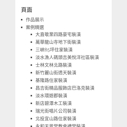
頁面
作品展示
案例精選
大直敬業四路豪宅裝潢
萬華龍山寺地下街裝潢
三峽85坪住家裝潢
淡水漁人碼頭吉美悅洋社區裝潢
士林文林北路裝潢
新竹麗山街透天裝潢
基隆路住家裝潢
昌吉街精品服飾店巴洛克裝潢
淡水環遊郡裝潢
新店碧潭木工裝潢
瑞光街唱片公司裝潢
北投宜山路住家裝潢
永和天恩堂教會禮堂裝潢