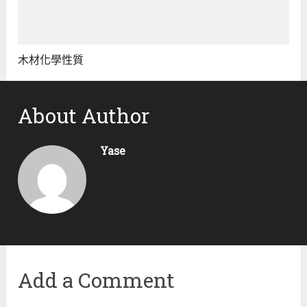
木材化學性質
About Author
Yase
Add a Comment