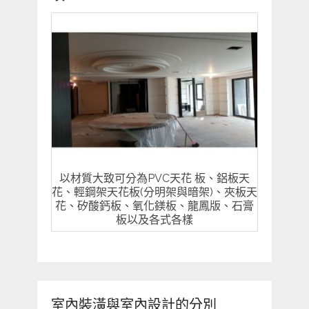
以材質大致可分為PVC天花 板、鋁板天
花、輕鋼架天花板(分明架與暗架)、夾板天
花、矽酸鈣板、氧化鎂板、龍鳳版、石膏
板以及各式各樣
室內裝潢與室內設計的分別