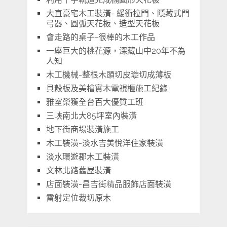
大直豪宅木工裝潢- 緩衝拉門、隱藏式門
弓器、圓弧天花板、造型天花板
會走路的桌子-很棒的木工作品
一座巨大的桃花源，深藏山中20年不為
人知
木工機械-整根木頭切皮璇切成薄板
貝殼板及美檜實木電視櫃施工紀錄
雅室榮獲全台百大優質工班
三峽南北大85坪室內裝潢
地下街商場裝潢施工
木工裝潢-淡水吉美悅洋住家裝潢
淡水環遊郡木工裝潢
文林北路舊屋裝潢
店面裝潢-昌吉街精品服飾店面裝潢
雷射定位裁切原木