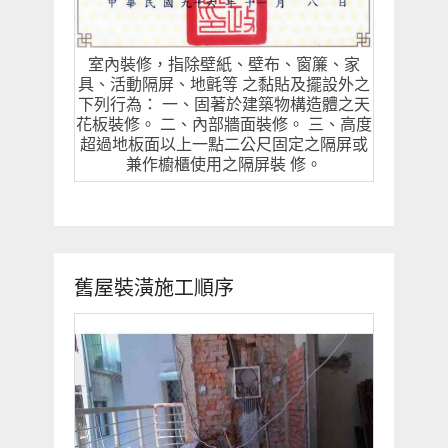
室內裝修，指除壁紙、壁布、窗簾、家
具、活動隔屏、地氈等 之黏貼及擺設外之
下列行為： 一、固著於建築物構造體之天
花板裝修。 二、內部牆面裝修。 三、高度
超過地板面以上一點二公尺固定之隔屏或
兼作櫥櫃使用之隔屏裝 修。
舊屋裝潢施工順序