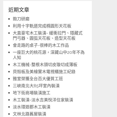
近期文章
鉋刀研磨
利用十字軌道完成橢圓形天花板
大直豪宅木工裝潢- 緩衝拉門、隱藏式
門弓器、圓弧天花板、造型天花板
會走路的桌子-很棒的木工作品
一座巨大的桃花源，深藏山中20年不為
人知
木工機械-整根木頭切皮璇切成薄板
貝殼板及美檜實木電視櫃施工紀錄
雅室榮獲全台百大優質工班
三峽南北大85坪室內裝潢
地下街商場裝潢施工
木工裝潢-淡水吉美悅洋住家裝潢
淡水環遊郡木工裝潢
文林北路舊屋裝潢