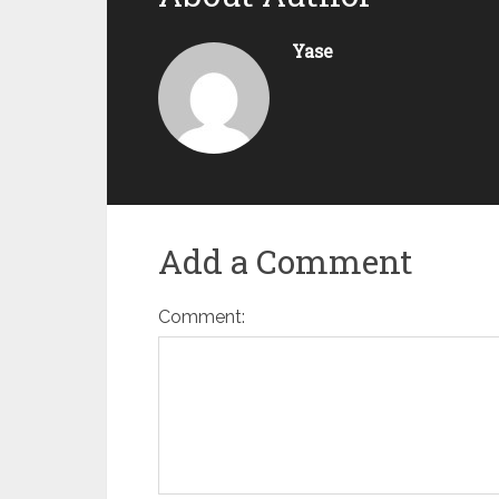
Yase
Add a Comment
Comment: