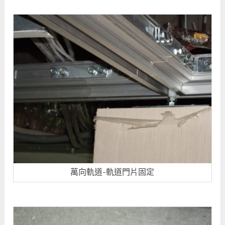
萬向軌道-軌道門片固定