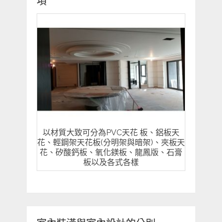
項
以材質大致可分為PVC天花 板、鋁板天
花、輕鋼架天花板(分明架與暗架)、夾板天
花、矽酸鈣板、氧化鎂板、龍鳳版、石膏
板以及各式各樣