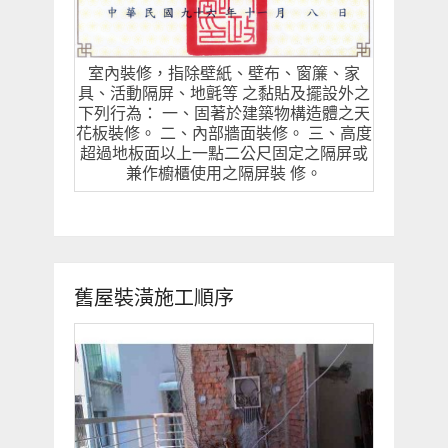
室內裝修，指除壁紙、壁布、窗簾、家
具、活動隔屏、地氈等 之黏貼及擺設外之
下列行為： 一、固著於建築物構造體之天
花板裝修。 二、內部牆面裝修。 三、高度
超過地板面以上一點二公尺固定之隔屏或
兼作櫥櫃使用之隔屏裝 修。
舊屋裝潢施工順序