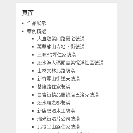
頁面
作品展示
案例精選
大直敬業四路豪宅裝潢
萬華龍山寺地下街裝潢
三峽85坪住家裝潢
淡水漁人碼頭吉美悅洋社區裝潢
士林文林北路裝潢
新竹麗山街透天裝潢
基隆路住家裝潢
昌吉街精品服飾店巴洛克裝潢
淡水環遊郡裝潢
新店碧潭木工裝潢
瑞光街唱片公司裝潢
北投宜山路住家裝潢