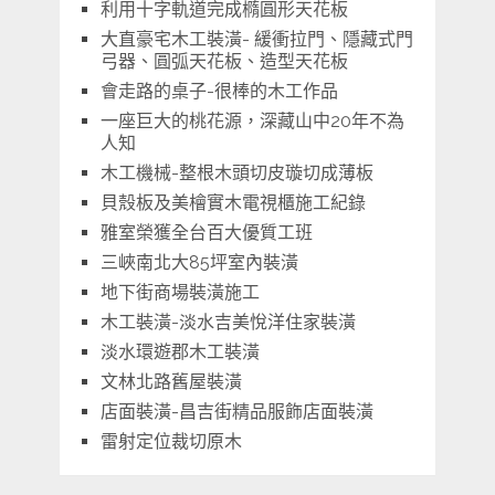
利用十字軌道完成橢圓形天花板
大直豪宅木工裝潢- 緩衝拉門、隱藏式門
弓器、圓弧天花板、造型天花板
會走路的桌子-很棒的木工作品
一座巨大的桃花源，深藏山中20年不為
人知
木工機械-整根木頭切皮璇切成薄板
貝殼板及美檜實木電視櫃施工紀錄
雅室榮獲全台百大優質工班
三峽南北大85坪室內裝潢
地下街商場裝潢施工
木工裝潢-淡水吉美悅洋住家裝潢
淡水環遊郡木工裝潢
文林北路舊屋裝潢
店面裝潢-昌吉街精品服飾店面裝潢
雷射定位裁切原木