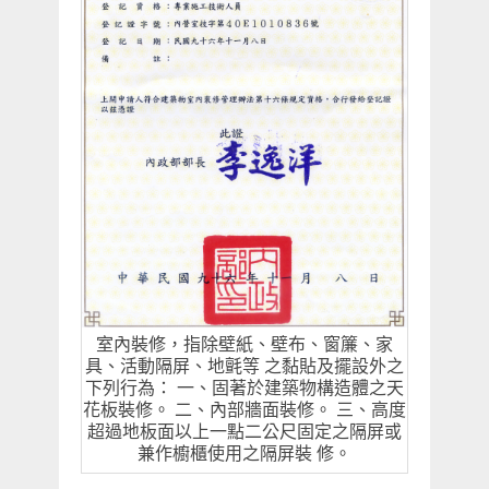
室內裝修，指除壁紙、壁布、窗簾、家
具、活動隔屏、地氈等 之黏貼及擺設外之
下列行為： 一、固著於建築物構造體之天
花板裝修。 二、內部牆面裝修。 三、高度
超過地板面以上一點二公尺固定之隔屏或
兼作櫥櫃使用之隔屏裝 修。