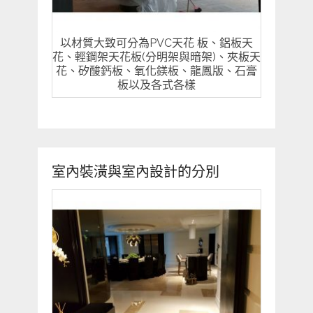
以材質大致可分為PVC天花 板、鋁板天
花、輕鋼架天花板(分明架與暗架)、夾板天
花、矽酸鈣板、氧化鎂板、龍鳳版、石膏
板以及各式各樣
室內裝潢與室內設計的分別