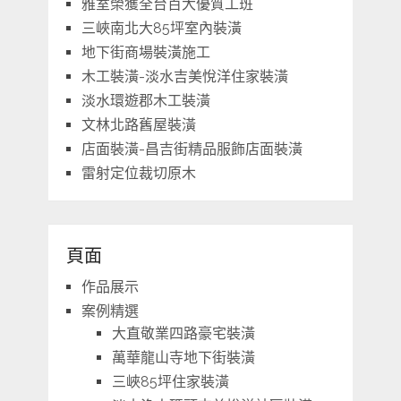
雅室榮獲全台百大優質工班
三峽南北大85坪室內裝潢
地下街商場裝潢施工
木工裝潢-淡水吉美悅洋住家裝潢
淡水環遊郡木工裝潢
文林北路舊屋裝潢
店面裝潢-昌吉街精品服飾店面裝潢
雷射定位裁切原木
頁面
作品展示
案例精選
大直敬業四路豪宅裝潢
萬華龍山寺地下街裝潢
三峽85坪住家裝潢