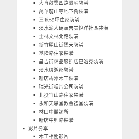
大直敬業四路豪宅裝潢
萬華龍山寺地下街裝潢
三峽85坪住家裝潢
淡水漁人碼頭吉美悅洋社區裝潢
士林文林北路裝潢
新竹麗山街透天裝潢
基隆路住家裝潢
昌吉街精品服飾店巴洛克裝潢
淡水環遊郡裝潢
新店碧潭木工裝潢
瑞光街唱片公司裝潢
北投宜山路住家裝潢
永和天恩堂教會禮堂裝潢
林口中醫診所
新店中興路裝潢
影片分享
木工相關影片