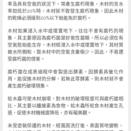
率及具有空氣的狀況下，常產生腐朽現象，木材的含水
率如低於20%時，木材就不致發生腐朽現象，因此木材
的乾燥必須達到20%以下始能免於腐朽。
木材如果浸入水中或埋置地下，往往不會有腐朽的現
象，其主要原因為腐朽菌是好氣性菌類，所以必須在有
空氣態始能生存，木材經浸入水中或埋置地下，其材質
被水所飽和，致木材中的空氣含量極少。因此，不易遭
受腐朽菌的侵害。
腐朽菌在成表過程中會製造出酵素，因酵素具催化作
用，能促進木材的分解，若無此等酵素，則木材就不會
產生腐朽破壞現象。
蛀木蟲可使木材崩壞，對木材的破壞程度可與腐朽菌相
比，其主要以纖維素為食物，蛀木蟲所蛀食木材產生孔
道，促使木材機械度降低，亦有礙美觀。
未受塗裝保護的木材，經風雨洗打後，表面質地變軟，