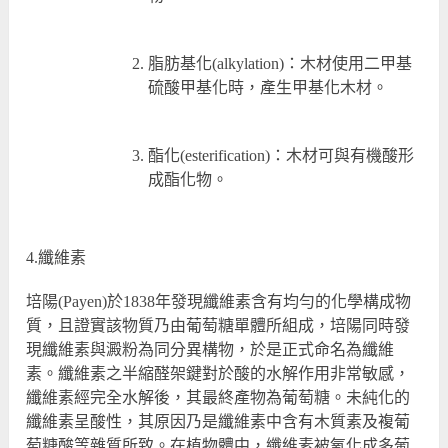
脂肪基化(alkylation)：木材使用二甲基
硫酸甲基化時，產生甲基化木材。
酯化(esterification)：木材可與有機酸形
成酯化物。
4.纖維素
培陽(Payen)於1838年發現纖維素含有均勻的化學構成物
質，且證實該物質乃由葡萄糖單體所組成，培陽同時發
現纖維素與澱粉為同分異構物，於是正式命名為纖維
素。纖維素之半縮醛架鍵對於酸的水解作用非常敏感，
纖維素經完全水解後，其最終產物為葡萄糖。未純化的
纖維素呈酸性，其原因乃是纖維素中含有木質素及複葡
萄糖酸等雜質所致。在植物體中，纖維素被氧化成多葡