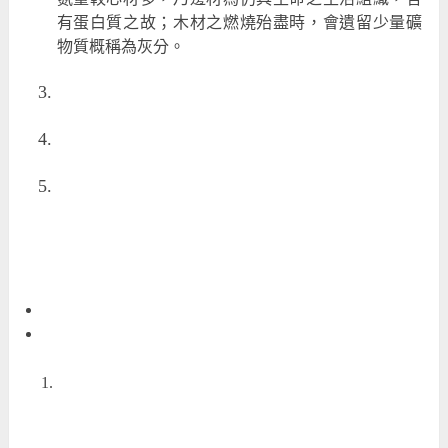
有蛋白質之故；木材之燃燒殆盡時，會遺留少量礦
物質概稱為灰分。