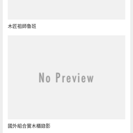
木匠祖師魯班
國外組合實木櫃錄影