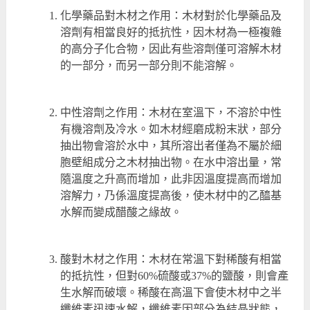
化學藥品對木材之作用：木材對於化學藥品及
溶劑有相當良好的抵抗性，因木材為一極複雜
的高分子化合物，因此有些溶劑僅可溶解木材
的一部分，而另一部分則不能溶解。
中性溶劑之作用：木材在室溫下，不溶於中性
有機溶劑及冷水。如木材經磨成粉末狀，部分
抽出物會溶於水中，其所溶出者僅為不屬於細
胞壁組成分之木材抽出物。在水中溶出量，常
隨溫度之升高而增加，此非因溫度提高而增加
溶解力，乃係溫度提高後，使木材中的乙醯基
水解而變成醋酸之緣故。
酸對木材之作用：木材在常溫下對稀酸有相當
的抵抗性，但對60%硫酸或37%的鹽酸，則會產
生水解而破壞。稀酸在高溫下會使木材中之半
纖維素迅速水解，纖維素因部分為結晶狀態，