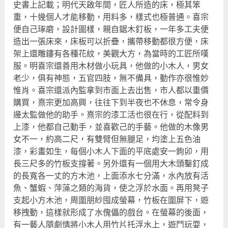
史書上記載；明代天啟年間，匠人所造的床，極其笨
重，十幾個人才能移動，用料多，樣式也極普通。喜宗
便自己琢磨，設計圖樣，親自鋸木釘板，一年多工夫便
造出一張床來，床板可以折疊，攜帶移動都很方便，床
架上還雕鏤有各種花紋，美觀大方，為當時的工匠所嘆
服。明喜宗還善用木材做小玩具，他做的小木人，男女
老少，俱有神態，五官四肢，無不備具，動作亦很惟妙
惟肖。喜宗還派內監拿到市面上去出售，市人都以重價
購買，熹宗更加高興，往往下到半夜也不休息，常令身
邊太監做他的助手。熹宗的漆工活也很在行，從配料到
上漆，他都自己動手，並喜歡己的手藝。他做的木像男
女不一，約高二尺，有雙臂但無腿足，均塗上五色油
漆，彩畫如生，每個小木人下面的平底處安一鉤卯，用
長三尺多的竹板支撐著。另外還有一個用大木頭鑿釘成
的長寬各一丈的方木池，上面添水七分滿，水內放有活
魚、蟹蝦、萍藻之類的海貨，使之浮於水面。再用凳子
支起小方木池，周圍朋紗囤成螢幕，竹板在圍屏下，遊
移拽動，這樣就形成了水傀儡的戲台。在螢幕的後面，
有一藝人隨劇情將小木人用竹片托浮水上，遊鬥玩耍，