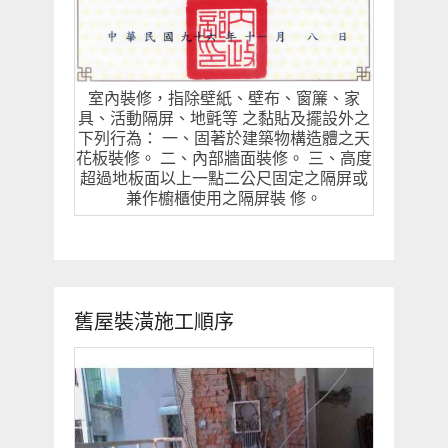
室內裝修，指除壁紙、壁布、窗簾、家
具、活動隔屏、地氈等 之黏貼及擺設外之
下列行為： 一、固著於建築物構造體之天
花板裝修。 二、內部牆面裝修。 三、高度
超過地板面以上一點二公尺固定之隔屏或
兼作櫥櫃使用之隔屏裝 修。
舊屋裝潢施工順序