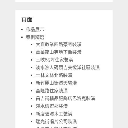
頁面
作品展示
案例精選
大直敬業四路豪宅裝潢
萬華龍山寺地下街裝潢
三峽85坪住家裝潢
淡水漁人碼頭吉美悅洋社區裝潢
士林文林北路裝潢
新竹麗山街透天裝潢
基隆路住家裝潢
昌吉街精品服飾店巴洛克裝潢
淡水環遊郡裝潢
新店碧潭木工裝潢
瑞光街唱片公司裝潢