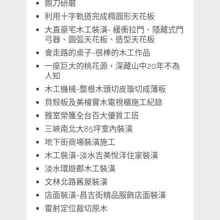
鉋刀研磨
利用十字軌道完成橢圓形天花板
大直豪宅木工裝潢- 緩衝拉門、隱藏式門
弓器、圓弧天花板、造型天花板
會走路的桌子-很棒的木工作品
一座巨大的桃花源，深藏山中20年不為
人知
木工機械-整根木頭切皮璇切成薄板
貝殼板及美檜實木電視櫃施工紀錄
雅室榮獲全台百大優質工班
三峽南北大85坪室內裝潢
地下街商場裝潢施工
木工裝潢-淡水吉美悅洋住家裝潢
淡水環遊郡木工裝潢
文林北路舊屋裝潢
店面裝潢-昌吉街精品服飾店面裝潢
雷射定位裁切原木