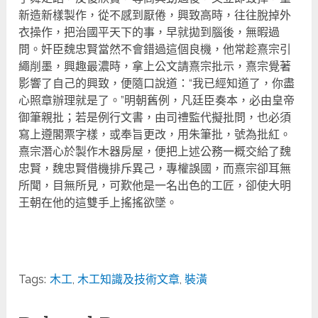
新造新樣製作，從不感到厭倦，興致高時，往往脫掉外
衣操作，把治國平天下的事，早就拋到腦後，無暇過
問。奸臣魏忠賢當然不會錯過這個良機，他常趁熹宗引
繩削墨，興趣最濃時，拿上公文請熹宗批示，熹宗覺著
影響了自己的興致，便隨口說道：“我已經知道了，你盡
心照章辦理就是了。”明朝舊例，凡廷臣奏本，必由皇帝
御筆親批；若是例行文書，由司禮監代擬批問，也必須
寫上遵閣票字樣，或奉旨更改，用朱筆批，號為批紅。
熹宗潛心於製作木器房屋，便把上述公務一概交給了魏
忠賢，魏忠賢借機排斥異己，專權誤國，而熹宗卻耳無
所聞，目無所見，可歎他是一名出色的工匠，卻使大明
王朝在他的這雙手上搖搖欲墜。
Tags:
木工
,
木工知識及技術文章
,
裝潢