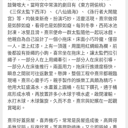
鼓聲喧大。當時宮中常演的劇目有《東方朔偷桃》、
《三保太監下西洋》、《八仙過海》、《孫行者大鬧龍
宮》等，均裝束新奇，扮演巧妙，活靈活現。熹宗做得
是如醉如癡，看得也是如醉如癡。每到冬季，西苑冰池
封凍，冰堅且滑。熹宗便命一群太監隨他一起玩冰戲。
他親自為自己設計了一個小拖床，床面小巧玲攏，僅容
一人，塗上紅漆，上有一頂篷，周圍用紅綢緞為欄，前
後都設有掛繩的小鉤，喜宗坐在拖床上，讓太監們拉引
繩子，一部分人在上用繩牽引，一部分人在床前引導，
一部分人在床後推行。兩面用力，拖床行進速度極快，
瞬息之間就可往返數里。懸牌，整個工程中熹宗都親臨
現場。熹宗心靈手巧，親手製作的娛樂工具頗為精巧。
他用大缸盛滿水，水畫蓋上圓桶，在缸下鑽孔，通于桶
底形成水噴，再放置許多小木球于噴水處，啟閉灌輸，
水打木球，木球盤旋，久而不息，熹宗與妃嬪在一起觀
賞喝彩。
熹宗好蓋房屋，喜弄機巧，常常是房屋造成後，高興得
手舞足蹈，反復欣賞，等高興勁過後，又立即毀掉，重