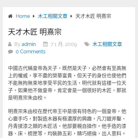
Home
木工相關文章
天才木匠 明熹宗
天才木匠 明熹宗
By
admin
7 1 月, 2009
木工相關文章
0 Comments
中國古代稱皇帝為天子，既然是天子，必然會有至高無
上的權威，享不盡的榮華富貴，但天子的身份也使他們
不能無拘無束地享受平民的生活，明代就有這樣一位天
子，如果他不做皇帝，肯定會是一個很好的木匠，那就
是明熹宗朱由校。
明熹宗朱由校在歷代帝王中是很有特色的一個皇帝，他
心靈手巧，對製造木器有極濃厚的興趣，凡刀鋸斧鑿、
丹青揉漆之類的木匠活，他部要親自操作。他手造的漆
器、床、梳匣等，均裝飾五彩，精巧絕倫，出人意料。