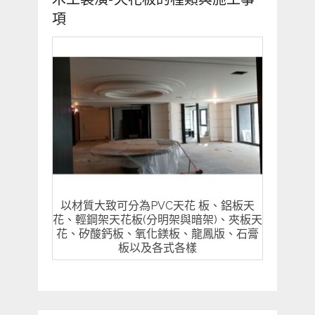
項
以材質大致可分為PVC天花 板、鋁板天
花、輕鋼架天花板(分明架與暗架)、夾板天
花、矽酸鈣板、氧化鎂板、龍鳳版、石膏
板以及各式各樣