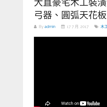
大直豪宅木工裝潢
弓器、圓弧天花板
By
admin
17 7 月, 2017
木