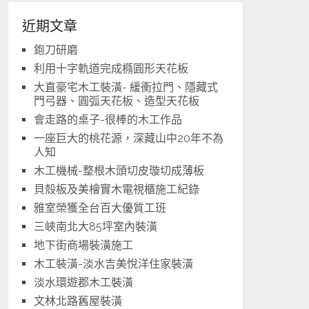
近期文章
鉋刀研磨
利用十字軌道完成橢圓形天花板
大直豪宅木工裝潢- 緩衝拉門、隱藏式
門弓器、圓弧天花板、造型天花板
會走路的桌子-很棒的木工作品
一座巨大的桃花源，深藏山中20年不為
人知
木工機械-整根木頭切皮璇切成薄板
貝殼板及美檜實木電視櫃施工紀錄
雅室榮獲全台百大優質工班
三峽南北大85坪室內裝潢
地下街商場裝潢施工
木工裝潢-淡水吉美悅洋住家裝潢
淡水環遊郡木工裝潢
文林北路舊屋裝潢