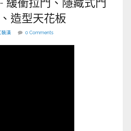
- 緩衝拉門、隱藏式門
、造型天花板
工裝潢
0 Comments