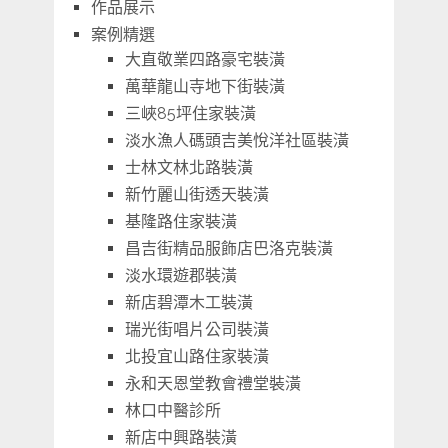
作品展示
案例精選
大直敬業四路豪宅裝潢
萬華龍山寺地下街裝潢
三峽85坪住家裝潢
淡水漁人碼頭吉美悅洋社區裝潢
士林文林北路裝潢
新竹麗山街透天裝潢
基隆路住家裝潢
昌吉街精品服飾店巴洛克裝潢
淡水環遊郡裝潢
新店碧潭木工裝潢
瑞光街唱片公司裝潢
北投宜山路住家裝潢
永和天恩堂教會禮堂裝潢
林口中醫診所
新店中興路裝潢