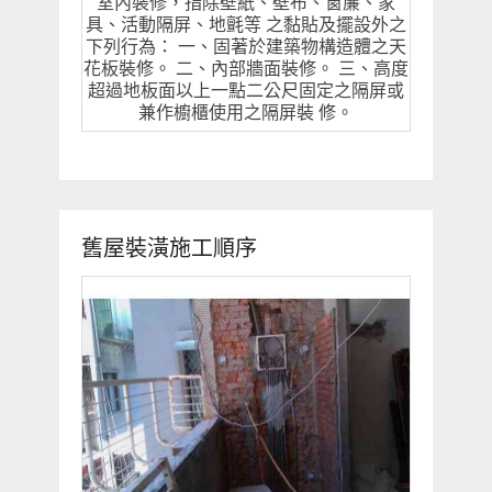
室內裝修，指除壁紙、壁布、窗簾、家
具、活動隔屏、地氈等 之黏貼及擺設外之
下列行為： 一、固著於建築物構造體之天
花板裝修。 二、內部牆面裝修。 三、高度
超過地板面以上一點二公尺固定之隔屏或
兼作櫥櫃使用之隔屏裝 修。
舊屋裝潢施工順序