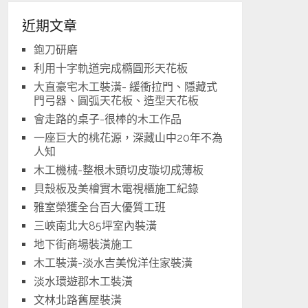
近期文章
鉋刀研磨
利用十字軌道完成橢圓形天花板
大直豪宅木工裝潢- 緩衝拉門、隱藏式
門弓器、圓弧天花板、造型天花板
會走路的桌子-很棒的木工作品
一座巨大的桃花源，深藏山中20年不為
人知
木工機械-整根木頭切皮璇切成薄板
貝殼板及美檜實木電視櫃施工紀錄
雅室榮獲全台百大優質工班
三峽南北大85坪室內裝潢
地下街商場裝潢施工
木工裝潢-淡水吉美悅洋住家裝潢
淡水環遊郡木工裝潢
文林北路舊屋裝潢