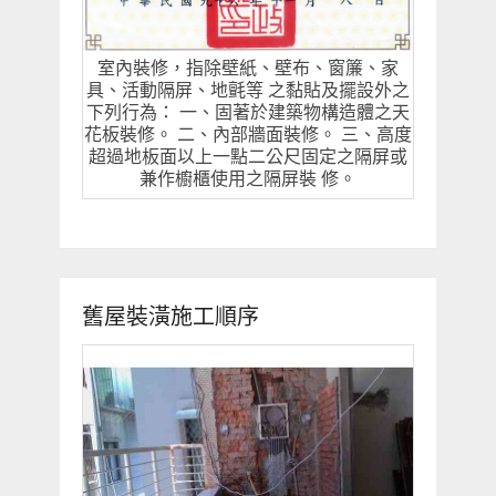
室內裝修，指除壁紙、壁布、窗簾、家
具、活動隔屏、地氈等 之黏貼及擺設外之
下列行為： 一、固著於建築物構造體之天
花板裝修。 二、內部牆面裝修。 三、高度
超過地板面以上一點二公尺固定之隔屏或
兼作櫥櫃使用之隔屏裝 修。
舊屋裝潢施工順序