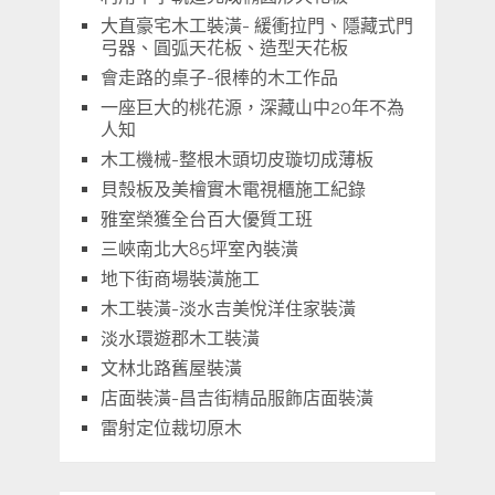
大直豪宅木工裝潢- 緩衝拉門、隱藏式門
弓器、圓弧天花板、造型天花板
會走路的桌子-很棒的木工作品
一座巨大的桃花源，深藏山中20年不為
人知
木工機械-整根木頭切皮璇切成薄板
貝殼板及美檜實木電視櫃施工紀錄
雅室榮獲全台百大優質工班
三峽南北大85坪室內裝潢
地下街商場裝潢施工
木工裝潢-淡水吉美悅洋住家裝潢
淡水環遊郡木工裝潢
文林北路舊屋裝潢
店面裝潢-昌吉街精品服飾店面裝潢
雷射定位裁切原木