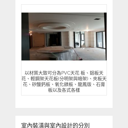
以材質大致可分為PVC天花 板、鋁板天
花、輕鋼架天花板(分明架與暗架)、夾板天
花、矽酸鈣板、氧化鎂板、龍鳳版、石膏
板以及各式各樣
室內裝潢與室內設計的分別