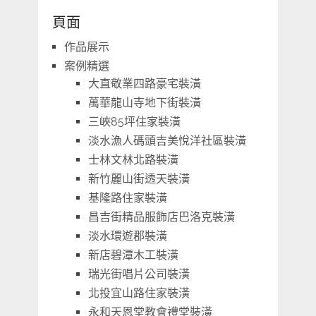
頁面
作品展示
案例精選
大直敬業四路豪宅裝潢
萬華龍山寺地下街裝潢
三峽85坪住家裝潢
淡水漁人碼頭吉美悅洋社區裝潢
士林文林北路裝潢
新竹麗山街透天裝潢
基隆路住家裝潢
昌吉街精品服飾店巴洛克裝潢
淡水環遊郡裝潢
新店碧潭木工裝潢
瑞光街唱片公司裝潢
北投宜山路住家裝潢
永和天恩堂教會禮堂裝潢