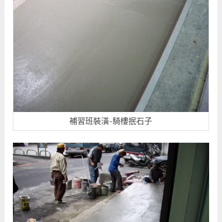
補習班裝潢-騎樓抿石子