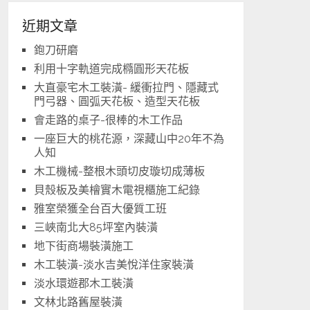
近期文章
鉋刀研磨
利用十字軌道完成橢圓形天花板
大直豪宅木工裝潢- 緩衝拉門、隱藏式
門弓器、圓弧天花板、造型天花板
會走路的桌子-很棒的木工作品
一座巨大的桃花源，深藏山中20年不為
人知
木工機械-整根木頭切皮璇切成薄板
貝殼板及美檜實木電視櫃施工紀錄
雅室榮獲全台百大優質工班
三峽南北大85坪室內裝潢
地下街商場裝潢施工
木工裝潢-淡水吉美悅洋住家裝潢
淡水環遊郡木工裝潢
文林北路舊屋裝潢