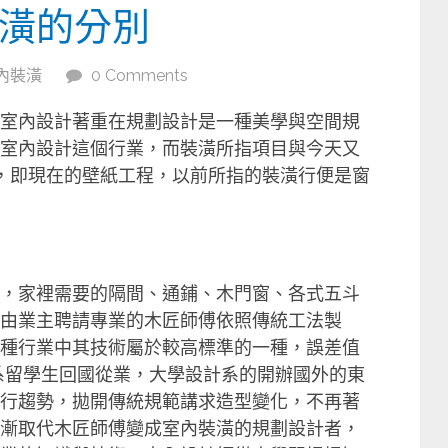
潢的分別
內裝潢
0 Comments
室內設計著重在規劃設計是一種美學與空間規
室內設計這個行業，而裝潢所指項目與今天又
類，即現在的壁紙工程，以前所指的裝潢行便是窗
，家裡需要的隔間、通鋪、木門窗、各式五斗
由業主聘請專業的木匠師傅依照傳統工法製
種行業中其技術屬於較高標準的一種，誤差值
系留學生回國從業，大學設計系的開辦國外的東
行趨勢，拋開傳統規範講求造型變化，不再著
漸取代木匠師傅變成室內裝潢的規劃設計者，