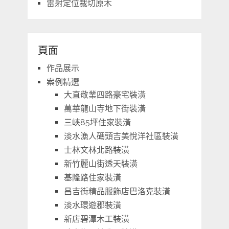
雷射定位裁切原木
頁面
作品展示
案例精選
大直敬業四路豪宅裝潢
萬華龍山寺地下街裝潢
三峽85坪住家裝潢
淡水漁人碼頭吉美悅洋社區裝潢
士林文林北路裝潢
新竹麗山街透天裝潢
基隆路住家裝潢
昌吉街精品服飾店巴洛克裝潢
淡水環遊郡裝潢
新店碧潭木工裝潢