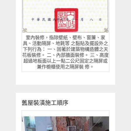
室內裝修，指除壁紙、壁布、窗簾、家
具、活動隔屏、地氈等 之黏貼及擺設外之
下列行為： 一、固著於建築物構造體之天
花板裝修。 二、內部牆面裝修。 三、高度
超過地板面以上一點二公尺固定之隔屏或
兼作櫥櫃使用之隔屏裝 修。
舊屋裝潢施工順序