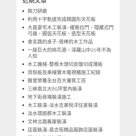
近期文章
鉋刀研磨
利用十字軌道完成橢圓形天花板
大直豪宅木工裝潢- 緩衝拉門、隱藏式門
弓器、圓弧天花板、造型天花板
會走路的桌子-很棒的木工作品
一座巨大的桃花源，深藏山中20年不為
人知
木工機械-整根木頭切皮璇切成薄板
貝殼板及美檜實木電視櫃施工紀錄
雅室榮獲全台百大優質工班
三峽南北大85坪室內裝潢
地下街商場裝潢施工
木工裝潢-淡水吉美悅洋住家裝潢
淡水環遊郡木工裝潢
文林北路舊屋裝潢
店面裝潢-昌吉街精品服飾店面裝潢