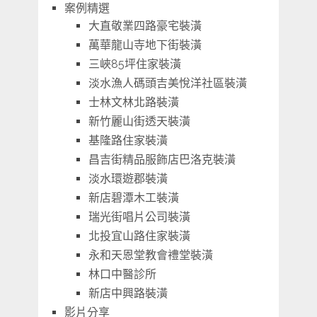
案例精選
大直敬業四路豪宅裝潢
萬華龍山寺地下街裝潢
三峽85坪住家裝潢
淡水漁人碼頭吉美悅洋社區裝潢
士林文林北路裝潢
新竹麗山街透天裝潢
基隆路住家裝潢
昌吉街精品服飾店巴洛克裝潢
淡水環遊郡裝潢
新店碧潭木工裝潢
瑞光街唱片公司裝潢
北投宜山路住家裝潢
永和天恩堂教會禮堂裝潢
林口中醫診所
新店中興路裝潢
影片分享