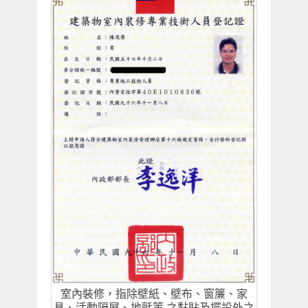
室內裝修，指除壁紙、壁布、窗簾、家
具、活動隔屏、地氈等 之黏貼及擺設外之