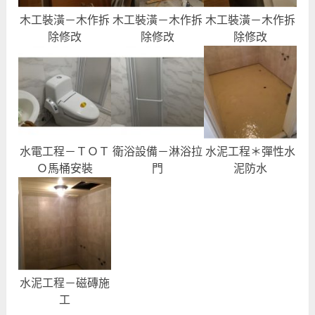
木工裝潢－木作拆
木工裝潢－木作拆
木工裝潢－木作拆
除修改
除修改
除修改
水電工程－ＴＯＴ
衛浴設備－淋浴拉
水泥工程＊彈性水
Ｏ馬桶安裝
門
泥防水
水泥工程－磁磚施
工